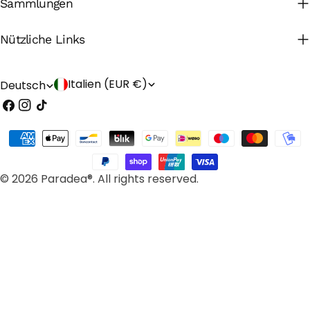
Sammlungen
Nützliche Links
L
S
Italien (EUR €)
Deutsch
Facebook
Instagram
TikTok
a
p
n
r
Zahlungsarten
d
a
/
c
© 2026 Paradea®. All rights reserved.
R
h
e
e
g
i
o