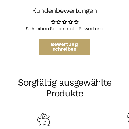
teilen
X
Kundenbewertungen
Die mit * gekennzeichneten Felder sind Pflichtfelder.
Schreiben Sie die erste Bewertung
Frage Senden
Bewertung
schreiben
Sorgfältig ausgewählte
Produkte