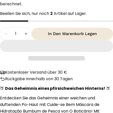
berechnet.
Beeilen Sie sich, nur noch
2
Artikel auf Lager.
Menge
In Den Warenkorb Legen
Menge Für O Boticário Cuide-Se Bem Bumbum De
Menge Für O Boticário Cuide-Se Bem 
Kostenloser Versand über 30 €
Rückgabe innerhalb von 30 Tagen
🍑
Das Geheimnis eines pfirsichweichen Hinterns!
🍑
Entdecken Sie das Geheimnis einer weichen und
duftenden Po-Haut mit Cuide-se Bem Máscara de
Hidratação Bumbum de Pesca von O Boticário! Mit