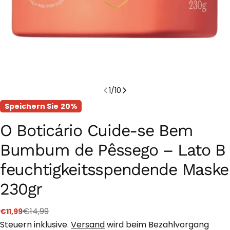
1
/
10
Speichern Sie
20%
O Boticário Cuide-se Bem
Bumbum de Pêssego – Lato B
feuchtigkeitsspendende Maske
230gr
€14,99
€11,99
Verkaufspreis
Regulärer
Preis
Steuern inklusive.
Versand
wird beim Bezahlvorgang