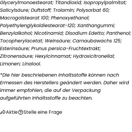
Glycerylmonoestearat; Titandioxid; Isopropylpalmitat;
Salicylsäure; Duftstoff; Trolamin; Polysorbat 60;
Macrogolstearat 100; Phenoxyethanol;
Polyethylenglykoldiestearat-120; Xanthangummi;
Benzylalkohol; Nicotinamid; Disodium Edetto; Panthenol;
Tocopherylacetat; Weinsäure; Carnaubawachs 125;
Esterinsäure; Prunus persica-Fruchtextrakt;
Zitronensäure; Hexylcinnamat; Hydroxicitronellal;
Stelle eine Frage
Limonen; Linalool.
Ihr
*Die hier beschriebenen Inhaltsstoffe können nach
Name
Ermessen des Herstellers geändert werden. Daher wird
Deine
immer empfohlen, die auf der Verpackung
E-
aufgeführten Inhaltsstoffe zu beachten.
Mail
Teilen Sie dieses Produkt
Dein
Telefon
Kopieren
Aktie
Stelle eine Frage
Aktie
Ihre
Auf
Teilen
Nachricht
Facebook
auf