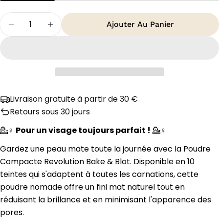
Quantité
Ajouter Au Panier
Diminuer La Quantité Pour Revolution Powder 
Augmenter La Quantité Pour Revoluti
Livraison gratuite à partir de 30 €
Retours sous 30 jours
💁♀️
Pour un visage toujours parfait !
💁♀️
Gardez une peau mate toute la journée avec la Poudre
Compacte Revolution Bake & Blot. Disponible en 10
teintes qui s'adaptent à toutes les carnations, cette
poudre nomade offre un fini mat naturel tout en
réduisant la brillance et en minimisant l'apparence des
pores.