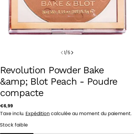
1
/
5
Revolution Powder Bake
&amp; Blot Peach - Poudre
compacte
Prix
€6,99
Taxe inclu.
Expédition
calculée au moment du paiement.
habituel
Stock faible