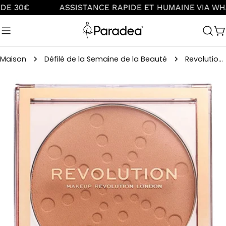
Aller
ASSISTANCE RAPIDE ET HUMAINE VIA WHATSAPP
au
contenu
C
Maison
Défilé de la Semaine de la Beauté
Revolution Powder Bake & Blot Peach - Poudre compacte
Passer
aux
informations
sur
le
produit
Ouvrir le média 0 en mode modal