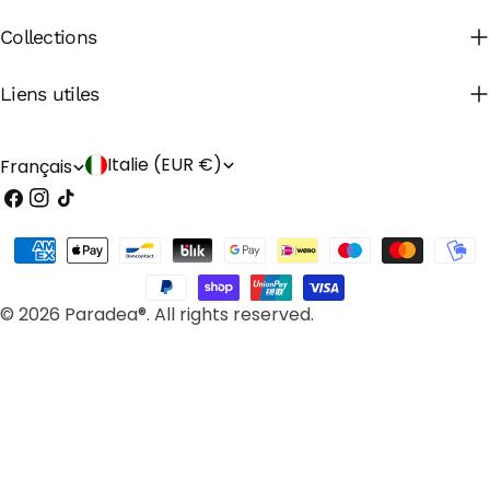
Collections
Liens utiles
P
L
Italie (EUR €)
Français
Facebook
Instagram
TIC
a
a
Tac
y
n
Méthodes
s
g
de
/
payement
u
© 2026 Paradea®. All rights reserved.
r
e
é
g
i