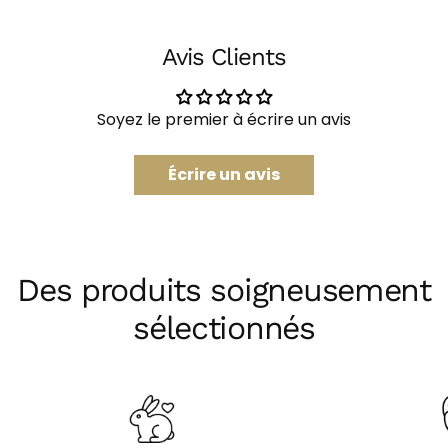
sur
sur
Facebook
X
Avis Clients
Les champs marqués * sont obligatoires.
Envoyer Une Question
Soyez le premier à écrire un avis
Écrire un avis
Des produits soigneusement
sélectionnés