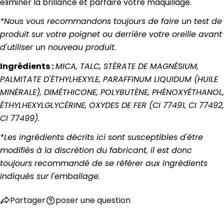
éliminer la brillance et parfaire votre maquillage.
*Nous vous recommandons toujours de faire un test de
produit sur votre poignet ou derrière votre oreille avant
d'utiliser un nouveau produit.
Ingrédients :
MICA, TALC, STÉRATE DE MAGNÉSIUM,
PALMITATE D'ÉTHYLHEXYLE, PARAFFINUM LIQUIDUM (HUILE
MINÉRALE), DIMÉTHICONE, POLYBUTÈNE, PHÉNOXYÉTHANOL,
ÉTHYLHEXYLGLYCÉRINE, OXYDES DE FER (CI 77491, CI 77492,
poser une question
CI 77499).
Votre
*Les ingrédients décrits ici sont susceptibles d'être
nom
modifiés à la discrétion du fabricant, il est donc
Votre
toujours recommandé de se référer aux ingrédients
email
indiqués sur l'emballage.
Partager ce produit
Ton
téléphone
Copie
Partager
poser une question
Partager
Votre
Partager
Partager
message