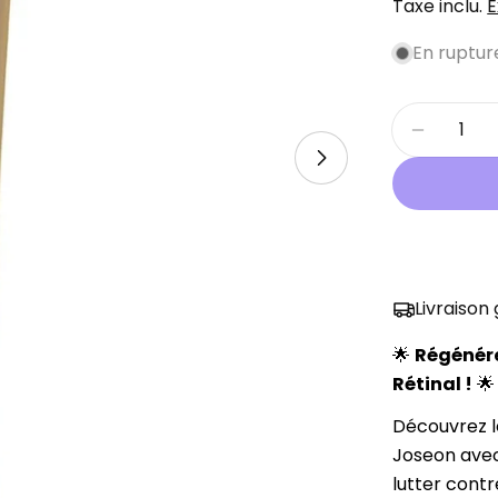
Taxe inclu.
E
de
habituel
En ruptur
vente
Quantité
Diminue
Ouvrir le médi
Livraison
🌟
Régénére
Rétinal !
🌟
Découvrez l
Joseon avec
lutter contr