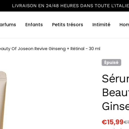
8 HEURES DANS TOUTE L'ITALIE CONTINENTALE - ÎLES 
arfums
Enfants
Petits trésors
Intimité
Ho
auty Of Joseon Revive Ginseng + Rétinal - 30 ml
Épuisé
Séru
Beau
Ginse
€15,99
€1
Prix
Prix