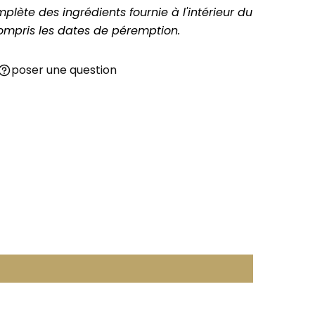
mplète des ingrédients fournie à l'intérieur du
compris les dates de péremption.
poser une question
Votr
nom
Votr
emai
Part
Ton
télé
Part
Votr
Part
mes
sur
Fac