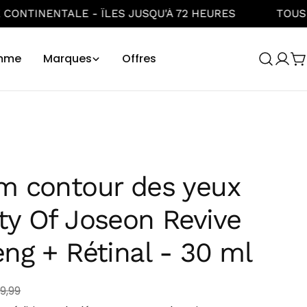
JUSQU'À 72 HEURES
TOUS LES PRODUITS SONT ORI
mme
Marques
Offres
Se
C
conn
m contour des yeux
ty Of Joseon Revive
ng + Rétinal - 30 ml
9,99