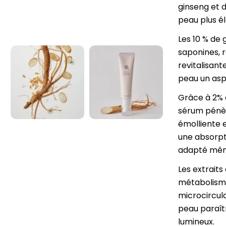
ginseng et d
peau plus él
Les 10 % de
saponines, 
revitalisant
peau un aspe
Grâce à 2% d
sérum pénèt
émolliente e
une absorpti
adapté mêm
Les extrait
métabolisme
microcircula
peau paraîtr
lumineux.