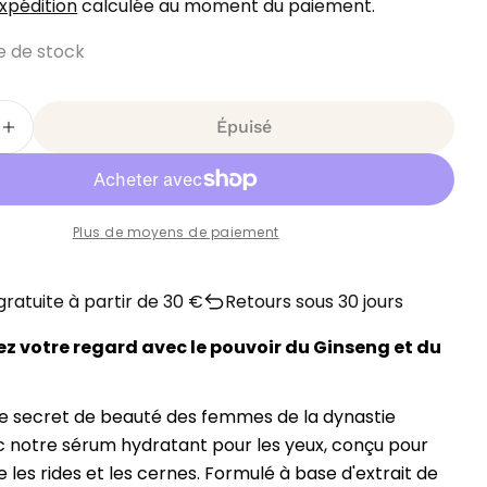
xpédition
calculée au moment du paiement.
e de stock
Épuisé
r La Quantité Pour Sérum Contour Des Yeux Beauty
Augmenter La Quantité Pour Sérum Contour Des Y
a 1 en mode modal
Plus de moyens de paiement
 gratuite à partir de 30 €
Retours sous 30 jours
z votre regard avec le pouvoir du Ginseng et du
e secret de beauté des femmes de la dynastie
 notre sérum hydratant pour les yeux, conçu pour
e les rides et les cernes. Formulé à base d'extrait de