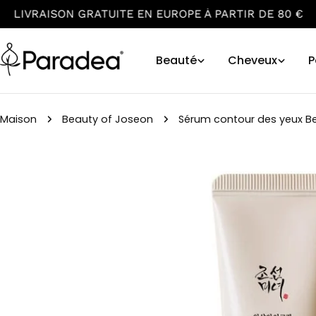
Aller
EN EUROPE À PARTIR DE 80 €
LIVRAISON EN 24/4
au
contenu
Beauté
Cheveux
P
Maison
Beauty of Joseon
Sérum contour des yeux Be
Passer
aux
informations
sur
le
produit