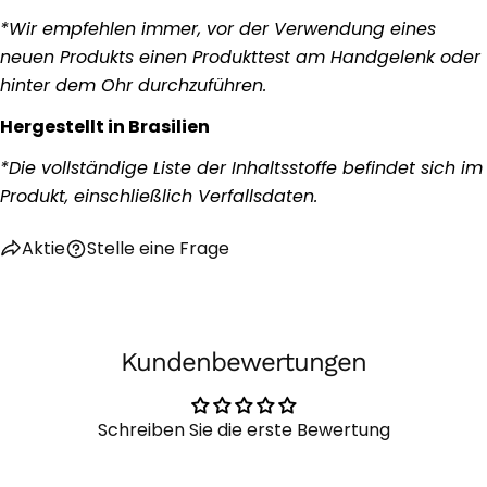
*Wir empfehlen immer, vor der Verwendung eines
neuen Produkts einen Produkttest am Handgelenk oder
Stelle eine Frage
hinter dem Ohr durchzuführen.
Ihr
Hergestellt in Brasilien
Name
*Die vollständige Liste der Inhaltsstoffe befindet sich im
Deine
Produkt, einschließlich Verfallsdaten.
E-
Mail
Teilen Sie dieses Produkt
Dein
Aktie
Stelle eine Frage
Telefon
Kopieren
Aktie
Ihre
Auf
Teilen
Nachricht
Facebook
auf
Kundenbewertungen
teilen
X
Die mit * gekennzeichneten Felder sind Pflichtfelder.
Schreiben Sie die erste Bewertung
Frage Senden