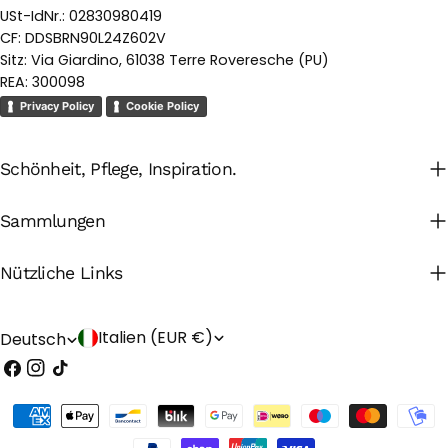
USt-IdNr.: 02830980419
CF: DDSBRN90L24Z602V
Sitz: Via Giardino, 61038 Terre Roveresche (PU)
REA: 300098
Privacy Policy
Cookie Policy
Schönheit, Pflege, Inspiration.
Sammlungen
Nützliche Links
L
S
Italien (EUR €)
Deutsch
Facebook
Instagram
TikTok
a
p
n
r
Zahlungsarten
d
a