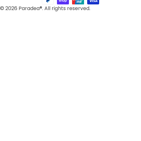
/
c
© 2026 Paradea®. All rights reserved.
R
h
e
e
g
i
o
n