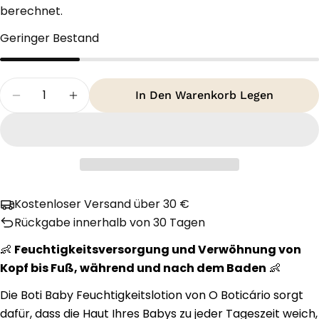
berechnet.
Geringer Bestand
Menge
In Den Warenkorb Legen
Menge Für O Boticário Boti Baby Loção Banho E
Menge Für O Boticário Boti Baby Loçã
Kostenloser Versand über 30 €
Rückgabe innerhalb von 30 Tagen
👶
Feuchtigkeitsversorgung und Verwöhnung von
Kopf bis Fuß, während und nach dem Baden
👶
Die Boti Baby Feuchtigkeitslotion von O Boticário sorgt
dafür, dass die Haut Ihres Babys zu jeder Tageszeit weich,