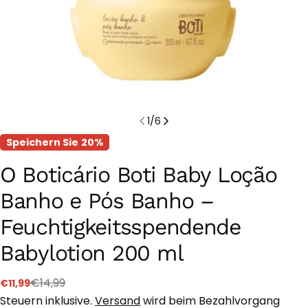
1
/
6
Speichern Sie
20%
O Boticário Boti Baby Loção
Banho e Pós Banho –
Feuchtigkeitsspendende
Babylotion 200 ml
€14,99
€11,99
Verkaufspreis
Regulärer
Preis
Steuern inklusive.
Versand
wird beim Bezahlvorgang