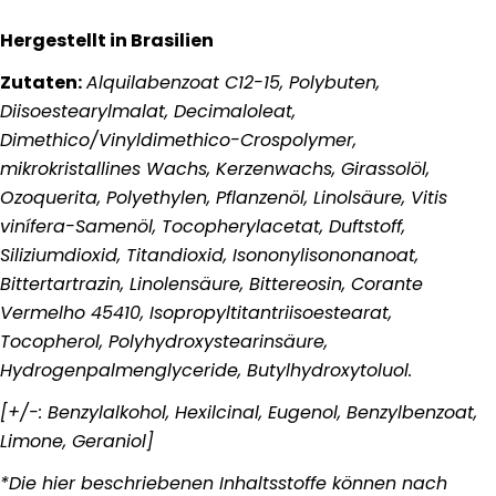
Hergestellt in Brasilien
Zutaten:
Alquilabenzoat C12-15, Polybuten,
Diisoestearylmalat, Decimaloleat,
Dimethico/Vinyldimethico-Crospolymer,
mikrokristallines Wachs, Kerzenwachs, Girassolöl,
Ozoquerita, Polyethylen, Pflanzenöl, Linolsäure, Vitis
vinífera-Samenöl, Tocopherylacetat, Duftstoff,
Siliziumdioxid, Titandioxid, Isononylisononanoat,
Bittertartrazin, Linolensäure, Bittereosin, Corante
Stelle eine Frage
Vermelho 45410, Isopropyltitantriisoestearat,
Ihr
Tocopherol, Polyhydroxystearinsäure,
Name
Hydrogenpalmenglyceride, Butylhydroxytoluol.
Deine
E-
[+/-: Benzylalkohol, Hexilcinal, Eugenol, Benzylbenzoat,
Mail
Teilen Sie dieses Produkt
Limone, Geraniol]
Dein
Telefon
Kopieren
*Die hier beschriebenen Inhaltsstoffe können nach
Aktie