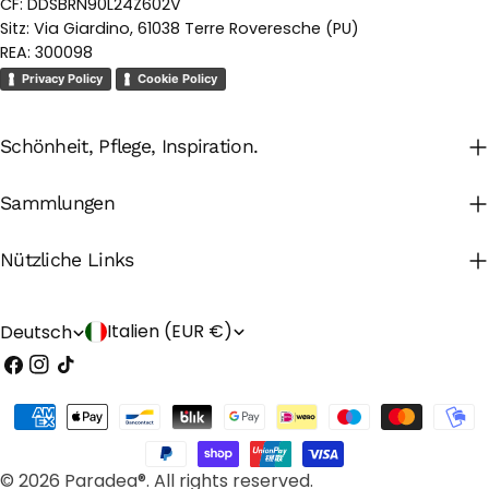
CF: DDSBRN90L24Z602V
Sitz: Via Giardino, 61038 Terre Roveresche (PU)
REA: 300098
Privacy Policy
Cookie Policy
Schönheit, Pflege, Inspiration.
Sammlungen
Nützliche Links
L
S
Italien (EUR €)
Deutsch
Facebook
Instagram
TikTok
a
p
n
r
Zahlungsarten
d
a
/
c
© 2026 Paradea®. All rights reserved.