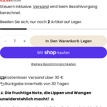
€6,99
€5,59
Verkaufspreis
Regulärer
Preis
Steuern inklusive.
Versand
wird beim Bezahlvorgang
berechnet.
Beeilen Sie sich, nur noch
2
Artikel auf Lager.
Menge
In Den Warenkorb Legen
Menge Für O Boticário Cuide-Se Bem Intense Bal
Menge Für O Boticário Cuide-Se Bem In
Weitere Bezahlmöglichkeiten
Kostenloser Versand über 30 €
Rückgabe innerhalb von 30 Tagen
🍌
Die fruchtige Note, die Lippen und Wangen
unwiderstehlich macht!
🍌