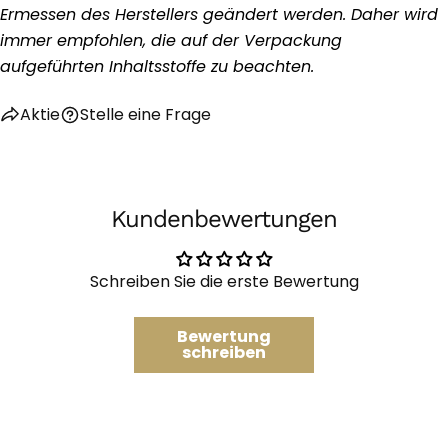
Ihre
Ermessen des Herstellers geändert werden. Daher wird
Auf
Teilen
Nachricht
immer empfohlen, die auf der Verpackung
Facebook
auf
aufgeführten Inhaltsstoffe zu beachten.
teilen
X
Die mit * gekennzeichneten Felder sind Pflichtfelder.
Aktie
Stelle eine Frage
Frage Senden
Kundenbewertungen
Schreiben Sie die erste Bewertung
Bewertung
schreiben