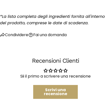
Fai una domanda
Il
tuo
*La lista completa degli ingredienti fornita all'interno
nome
del prodotto, comprese le date di scadenza.
La
tua
Condividere
Fai una domanda
email
Condividi questo prodotto
Il
tuo
Copia
Condividere
telefono
Il
Condividi
Condividi
tuo
Recensioni Clienti
su
su
messaggio
Facebook
X
Sii il primo a scrivere una recensione
I campi contrassegnati * sono obbligatori.
Invia Domanda
Scrivi una
recensione