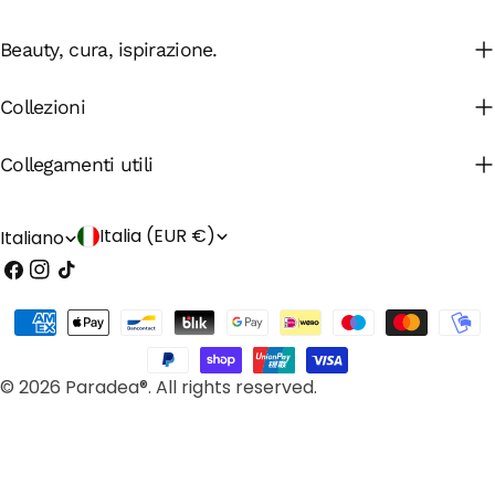
Beauty, cura, ispirazione.
Collezioni
Collegamenti utili
P
L
Italia (EUR €)
Italiano
Facebook
Instagram
Tic
a
i
toc
e
n
Modalità
s
g
di
e
pagamento
u
© 2026 Paradea®. All rights reserved.
/
a
r
e