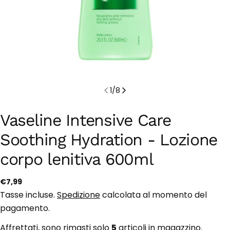
1
/
8
Vaseline Intensive Care
Soothing Hydration - Lozione
corpo lenitiva 600ml
Prezzo
€7,99
regolare
Tasse incluse.
Spedizione
calcolata al momento del
pagamento.
Affrettati, sono rimasti solo
5
articoli in magazzino.