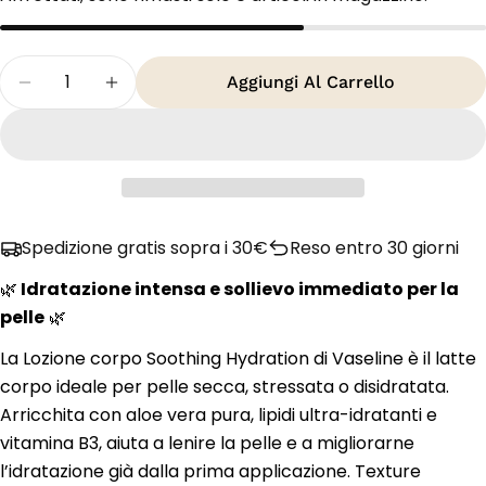
Quantità
Aggiungi Al Carrello
Diminuisci La Quantità Per Vaseline Intensive C
Aumenta La Quantità Per Vaseline Inte
Spedizione gratis sopra i 30€
Reso entro 30 giorni
🌿
Idratazione intensa e sollievo immediato per la
pelle
🌿
La Lozione corpo Soothing Hydration di Vaseline è il latte
corpo ideale per pelle secca, stressata o disidratata.
Arricchita con aloe vera pura, lipidi ultra-idratanti e
vitamina B3, aiuta a lenire la pelle e a migliorarne
l’idratazione già dalla prima applicazione. Texture