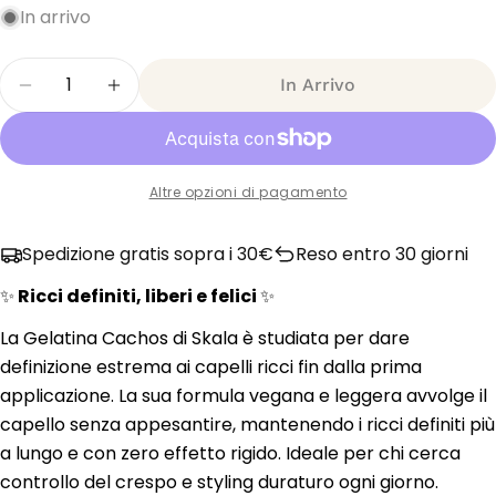
In arrivo
Quantità
In Arrivo
Diminuisci La Quantità Per Skala Gelatina Capila
Aumenta La Quantità Per Skala Gelatina
Altre opzioni di pagamento
Spedizione gratis sopra i 30€
Reso entro 30 giorni
✨
Ricci definiti, liberi e felici
✨
La Gelatina Cachos di Skala è studiata per dare
definizione estrema ai capelli ricci fin dalla prima
applicazione. La sua formula vegana e leggera avvolge il
capello senza appesantire, mantenendo i ricci definiti più
a lungo e con zero effetto rigido. Ideale per chi cerca
controllo del crespo e styling duraturo ogni giorno.