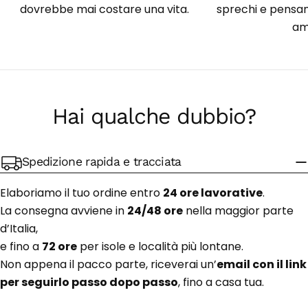
dovrebbe mai costare una vita.
sprechi e pensan
am
Hai qualche dubbio?
Spedizione rapida e tracciata
Elaboriamo il tuo ordine entro
24 ore lavorative
.
La consegna avviene in
24/48 ore
nella maggior parte
d’Italia,
e fino a
72 ore
per isole e località più lontane.
Non appena il pacco parte, riceverai un’
email con il link
per seguirlo passo dopo passo
, fino a casa tua.