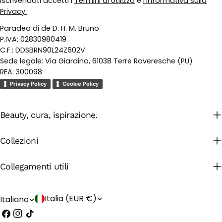
Iscrivendoti accetti i
Termini di Utilizzo
e
l’Informativa sulla
Privacy.
Paradea di de D. H. M. Bruno
P.IVA: 02830980419
C.F.: DDSBRN90L24Z602V
Sede legale: Via Giardino, 61038 Terre Roveresche (PU)
REA: 300098
Privacy Policy
Cookie Policy
Beauty, cura, ispirazione.
Collezioni
Collegamenti utili
P
L
Italia (EUR €)
Italiano
Facebook
Instagram
Tic
a
i