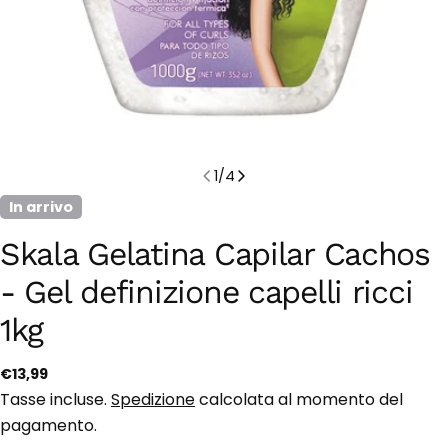
1
/
4
In arrivo
Skala Gelatina Capilar Cachos
- Gel definizione capelli ricci
1kg
Prezzo
€13,99
regolare
Tasse incluse.
Spedizione
calcolata al momento del
pagamento.