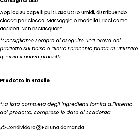
Consigli d’uso
Applica su capelli puliti, asciutti o umidi, distribuendo
ciocca per ciocca. Massaggia o modella i ricci come
desideri. Non risciacquare.
*Consigliamo sempre di eseguire una prova del
prodotto sul polso o dietro l’orecchio prima di utilizzare
qualsiasi nuovo prodotto.
Prodotto in Brasile
Fai una domanda
*La lista completa degli ingredienti fornita all'interno
Il
del prodotto, comprese le date di scadenza.
tuo
nome
La
Condividere
Fai una domanda
tua
email
Condividi questo prodotto