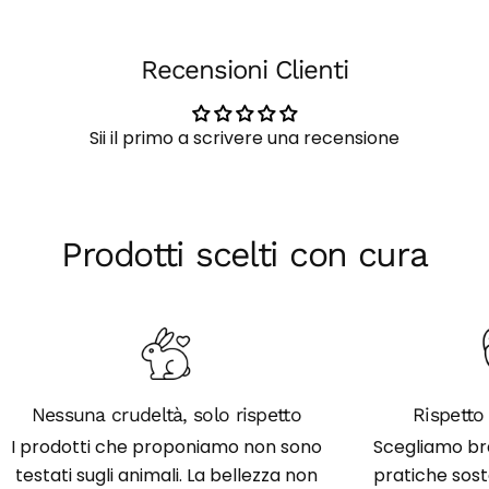
Il
tuo
Copia
Condividere
telefono
Recensioni Clienti
Il
Condividi
Condividi
tuo
su
su
messaggio
Facebook
X
Sii il primo a scrivere una recensione
I campi contrassegnati * sono obbligatori.
Invia Domanda
Prodotti scelti con cura
Nessuna crudeltà, solo rispetto
Rispetto 
I prodotti che proponiamo non sono
Scegliamo br
testati sugli animali. La bellezza non
pratiche soste