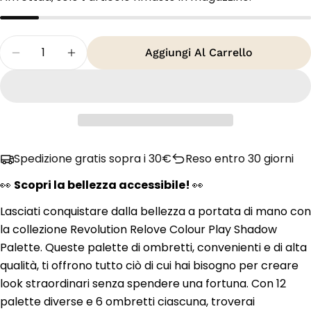
Quantità
Aggiungi Al Carrello
Diminuisci La Quantità Per Revolution Colour Pl
Aumenta La Quantità Per Revolution Co
Spedizione gratis sopra i 30€
Reso entro 30 giorni
👀
Scopri la bellezza accessibile!
👀
Lasciati conquistare dalla bellezza a portata di mano con
la collezione Revolution Relove Colour Play Shadow
Palette. Queste palette di ombretti, convenienti e di alta
qualità, ti offrono tutto ciò di cui hai bisogno per creare
look straordinari senza spendere una fortuna. Con 12
palette diverse e 6 ombretti ciascuna, troverai