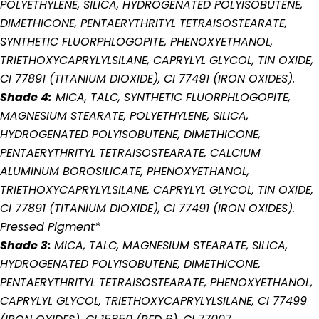
POLYETHYLENE, SILICA, HYDROGENATED POLYISOBUTENE,
DIMETHICONE, PENTAERYTHRITYL TETRAISOSTEARATE,
SYNTHETIC FLUORPHLOGOPITE, PHENOXYETHANOL,
TRIETHOXYCAPRYLYLSILANE, CAPRYLYL GLYCOL, TIN OXIDE,
CI 77891 (TITANIUM DIOXIDE), CI 77491 (IRON OXIDES).
Shade 4:
MICA, TALC, SYNTHETIC FLUORPHLOGOPITE,
MAGNESIUM STEARATE, POLYETHYLENE, SILICA,
HYDROGENATED POLYISOBUTENE, DIMETHICONE,
Fai una domanda
PENTAERYTHRITYL TETRAISOSTEARATE, CALCIUM
Il
ALUMINUM BOROSILICATE, PHENOXYETHANOL,
tuo
TRIETHOXYCAPRYLYLSILANE, CAPRYLYL GLYCOL, TIN OXIDE,
nome
La
CI 77891 (TITANIUM DIOXIDE), CI 77491 (IRON OXIDES).
tua
Pressed Pigment*
email
Condividi questo prodotto
Il
Shade 3:
MICA, TALC, MAGNESIUM STEARATE, SILICA,
tuo
Copia
HYDROGENATED POLYISOBUTENE, DIMETHICONE,
Condividere
telefono
Il
PENTAERYTHRITYL TETRAISOSTEARATE, PHENOXYETHANOL,
Condividi
Condividi
tuo
CAPRYLYL GLYCOL, TRIETHOXYCAPRYLYLSILANE, CI 77499
su
su
messaggio
Facebook
X