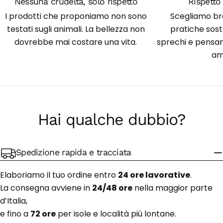
Nessuna crudeltà, solo rispetto
Rispetto 
I prodotti che proponiamo non sono
Scegliamo br
testati sugli animali. La bellezza non
pratiche soste
dovrebbe mai costare una vita.
sprechi e pensan
am
Hai qualche dubbio?
Spedizione rapida e tracciata
Elaboriamo il tuo ordine entro
24 ore lavorative
.
La consegna avviene in
24/48 ore
nella maggior parte
d’Italia,
e fino a
72 ore
per isole e località più lontane.