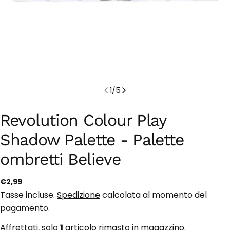
1
/
5
Revolution Colour Play
Shadow Palette - Palette
ombretti Believe
Prezzo
€2,99
regolare
Tasse incluse.
Spedizione
calcolata al momento del
pagamento.
Affrettati, solo
1
articolo rimasto in magazzino.