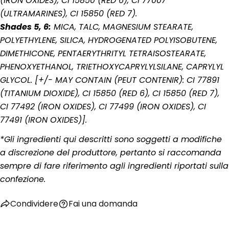
(IRON OXIDES), CI 15850 (RED 6), CI 77007
(ULTRAMARINES), CI 15850 (RED 7).
I campi contrassegnati * sono obbligatori.
Shades 5, 6:
MICA, TALC, MAGNESIUM STEARATE,
POLYETHYLENE, SILICA, HYDROGENATED POLYISOBUTENE,
Invia Domanda
DIMETHICONE, PENTAERYTHRITYL TETRAISOSTEARATE,
PHENOXYETHANOL, TRIETHOXYCAPRYLYLSILANE, CAPRYLYL
GLYCOL. [+/- MAY CONTAIN (PEUT CONTENIR): CI 77891
(TITANIUM DIOXIDE), CI 15850 (RED 6), CI 15850 (RED 7),
CI 77492 (IRON OXIDES), CI 77499 (IRON OXIDES), CI
77491 (IRON OXIDES)].
*Gli ingredienti qui descritti sono soggetti a modifiche
a discrezione del produttore, pertanto si raccomanda
sempre di fare riferimento agli ingredienti riportati sulla
confezione.
Condividere
Fai una domanda