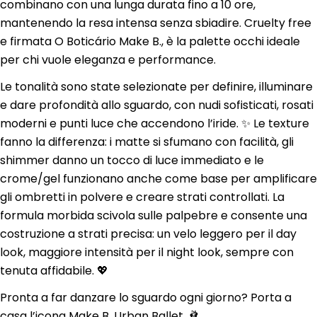
combinano con una lunga durata fino a 10 ore,
mantenendo la resa intensa senza sbiadire. Cruelty free
e firmata O Boticário Make B., è la palette occhi ideale
per chi vuole eleganza e performance.
Le tonalità sono state selezionate per definire, illuminare
e dare profondità allo sguardo, con nudi sofisticati, rosati
moderni e punti luce che accendono l’iride. ✨ Le texture
fanno la differenza: i matte si sfumano con facilità, gli
shimmer danno un tocco di luce immediato e le
crome/gel funzionano anche come base per amplificare
gli ombretti in polvere e creare strati controllati. La
formula morbida scivola sulle palpebre e consente una
costruzione a strati precisa: un velo leggero per il day
look, maggiore intensità per il night look, sempre con
tenuta affidabile. 💖
Pronta a far danzare lo sguardo ogni giorno? Porta a
casa l’icona Make B. Urban Ballet. 🩰