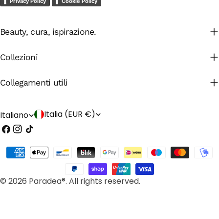
Privacy Policy
Cookie Policy
Beauty, cura, ispirazione.
Collezioni
Collegamenti utili
P
L
Italia (EUR €)
Italiano
Facebook
Instagram
Tic
a
i
toc
e
n
Modalità
s
g
di
e
pagamento
u
© 2026 Paradea®. All rights reserved.
/
a
r