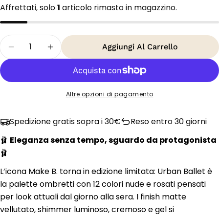
Affrettati, solo
1
articolo rimasto in magazzino.
Quantità
Aggiungi Al Carrello
Diminuisci La Quantità Per O Boticário Make B. 
Aumenta La Quantità Per O Boticário M
Altre opzioni di pagamento
Spedizione gratis sopra i 30€
Reso entro 30 giorni
🩰
Eleganza senza tempo, sguardo da protagonista
🩰
L’icona Make B. torna in edizione limitata: Urban Ballet è
la palette ombretti con 12 colori nude e rosati pensati
per look attuali dal giorno alla sera. I finish matte
vellutato, shimmer luminoso, cremoso e gel si