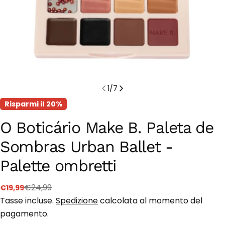
1
/
7
Risparmi il
20%
O Boticário Make B. Paleta de
Sombras Urban Ballet -
Palette ombretti
€24,99
€19,99
Prezzo
Prezzo
di
regolare
Tasse incluse.
Spedizione
calcolata al momento del
vendita
pagamento.