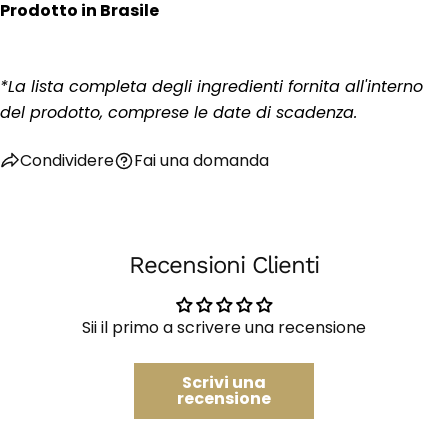
Prodotto in Brasile
Fai una domanda
Il
tuo
*La lista completa degli ingredienti fornita all'interno
nome
La
del prodotto, comprese le date di scadenza.
tua
email
Condividi questo prodotto
Condividere
Fai una domanda
Il
tuo
Copia
Condividere
telefono
Il
Condividi
Condividi
tuo
su
su
messaggio
Recensioni Clienti
Facebook
X
I campi contrassegnati * sono obbligatori.
Sii il primo a scrivere una recensione
Invia Domanda
Scrivi una
recensione