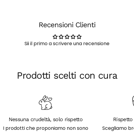
email
Condividi questo prodotto
Il
tuo
Copia
Condividere
telefono
Il
Recensioni Clienti
Condividi
Condividi
tuo
su
su
messaggio
Facebook
X
Sii il primo a scrivere una recensione
I campi contrassegnati * sono obbligatori.
Invia Domanda
Prodotti scelti con cura
Nessuna crudeltà, solo rispetto
Rispetto 
I prodotti che proponiamo non sono
Scegliamo br