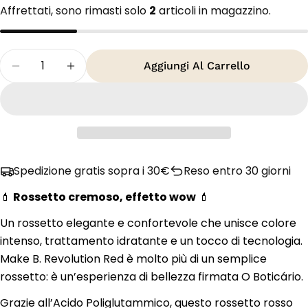
Affrettati, sono rimasti solo
2
articoli in magazzino.
Quantità
Aggiungi Al Carrello
Diminuisci La Quantità Per O Boticário Make B
Aumenta La Quantità Per O Boticário 
Spedizione gratis sopra i 30€
Reso entro 30 giorni
💄
Rossetto cremoso, effetto wow
💄
Un rossetto elegante e confortevole che unisce colore
intenso, trattamento idratante e un tocco di tecnologia.
Make B. Revolution Red è molto più di un semplice
rossetto: è un’esperienza di bellezza firmata O Boticário.
Grazie all’Acido Poliglutammico, questo rossetto rosso