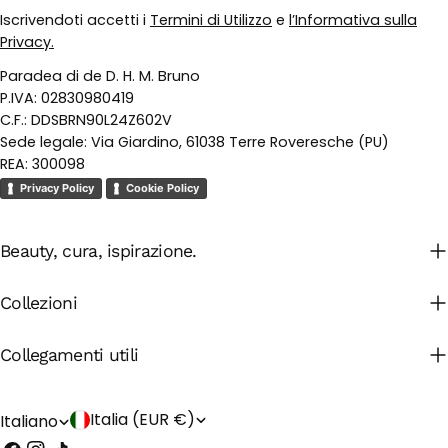
Iscrivendoti accetti i
Termini di Utilizzo
e
l’Informativa sulla
Privacy.
Paradea di de D. H. M. Bruno
P.IVA: 02830980419
C.F.: DDSBRN90L24Z602V
Sede legale: Via Giardino, 61038 Terre Roveresche (PU)
REA: 300098
Privacy Policy
Cookie Policy
Beauty, cura, ispirazione.
Collezioni
Collegamenti utili
P
L
Italia (EUR €)
Italiano