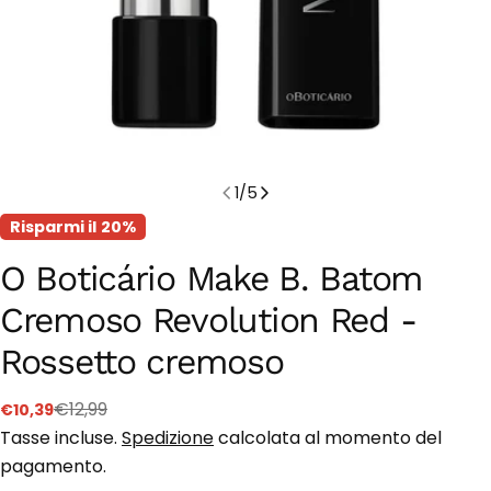
1
/
5
Risparmi il
20%
O Boticário Make B. Batom
Cremoso Revolution Red -
Rossetto cremoso
€12,99
€10,39
Prezzo
Prezzo
di
regolare
Tasse incluse.
Spedizione
calcolata al momento del
vendita
pagamento.